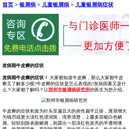
首页
>
银屑病
>
儿童银屑病
>
儿童银屑病症状
发病期牛皮癣的症状
发病期牛皮癣的症状！
大家都知道牛皮癣，那么大家都牛皮
癣又了解多少呢?牛皮癣的症状是怎么表现的?发病因素又是什
么？大家都了解吗？让
郑州市银屑病研究所
的医生为您介绍。
牛皮癣的症状初发为针头至扁豆大的炎性扁平丘疹，逐渐增大
为钱币或更大淡红色浸润斑，境界清楚，上覆多层银白色鳞
屑。轻轻刮除表面鳞屑，则霹出一层淡红色发亮的半透明薄