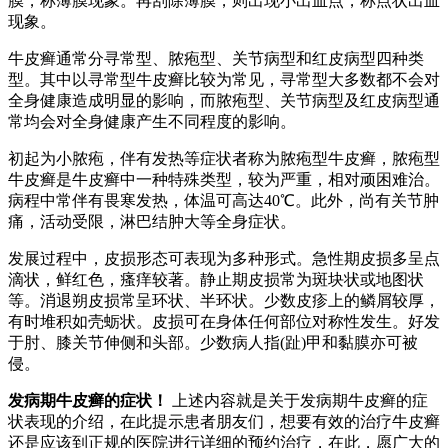
膜，称薄膜现象。再刮除薄膜，则出现小出血点，称点状出血
现象。
牛皮癣通常分寻常型、脓疱型、关节病型和红皮病型四种类
型。其中以寻常型牛皮癣比较为常见，寻常型大多数都不会对
全身健康造成明显的影响，而脓疱型、关节病型及红皮病型通
常均会对全身健康产生不同程度的影响。
初起为小脓疱，伴有发热等症状者称为脓疱型牛皮癣，脓疱型
牛皮癣是牛皮癣中一种特殊类型，较为严重，相对顽困难治。
病程中常伴有畏寒发热，体温可高达40℃。此外，尚有关节肿
痛，活动受限，淋巴结肿大等全身症状。
发展过程中，皮损形态可表现为多种形式。急性期皮损多呈点
滴状，鲜红色，瘙痒较著。静止期皮损常为斑块状或地图状
等。消退朔皮损常呈环状、半环状。少数皮疹上的鳞屑较厚，
有时堆积如壳蛎状。皮损可在身体任何部位对称性发生。好发
于肘、膝关节伸侧和头部。少数病人指(趾)甲和黏膜亦可被
侵。
发病期牛皮癣的症状！
上述内容就是关于发病期牛皮癣的症
状表现的介绍，在此提示患者朋友们，想要有效的治疗牛皮癣
还是应该到正规的医院进行详细的预约治疗，在此，愿广大的