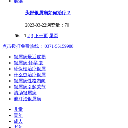
解读
头部银屑病如何治疗？
2023-03-22
浏览量：70
56
1
2
3
下一页
尾页
点击拨打免费热线： 0371-55159988
银屑病最近皮损
银屑病 怀孕 复
环保松治疗银屑
什么虫治疗银屑
银屑病性格内向
银屑病引起关节
清肠银屑病
他汀治银屑病
儿童
青年
成人
老年