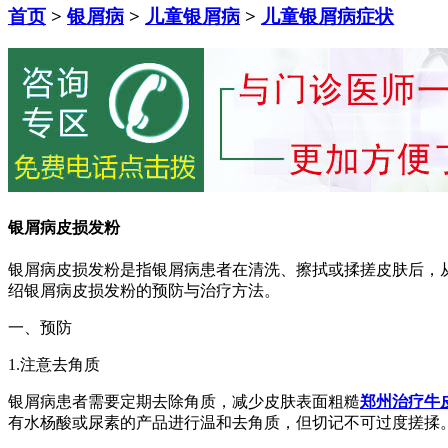
首页
>
银屑病
>
儿童银屑病
>
儿童银屑病症状
银屑病皮损发粉
银屑病皮损发粉是指银屑病患者在清洗、擦拭或揉搓皮肤后，
绍银屑病皮损发粉的预防与治疗方法。
一、预防
1.注意去角质
银屑病患者需要定期去除角质，减少皮肤表面粗糙
郑州治疗牛
有水杨酸或尿素的产品进行温和去角质，但切记不可过度搓揉