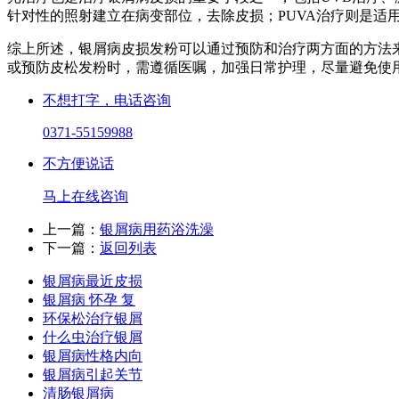
针对性的照射建立在病变部位，去除皮损；PUVA治疗则是适
综上所述，银屑病皮损发粉可以通过预防和治疗两方面的方法
或预防皮松发粉时，需遵循医嘱，加强日常护理，尽量避免使
不想打字，电话咨询
0371-55159988
不方便说话
马上在线咨询
上一篇：
银屑病用药浴洗澡
下一篇：
返回列表
银屑病最近皮损
银屑病 怀孕 复
环保松治疗银屑
什么虫治疗银屑
银屑病性格内向
银屑病引起关节
清肠银屑病