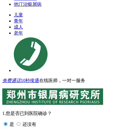
他汀治银屑病
儿童
青年
成人
老年
免费通话
10秒接通
在线医师，一对一服务
1.您是否已到医院确诊？
是
还没有