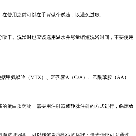
，在使用之前可以在手背做个试验，以避免过敏。
分吸干。洗澡时也应该选用温水并尽量缩短洗浴时间，不要使用
甲氨蝶呤（MTX）、环孢素A（CsA）、乙酰苯胺（AA）
藏的蛋白质药物，需要用注射器或静脉注射的方式进行，临床效
灯具向皮肤照射，可以缓解发病部位的症状；激光治疗可以通过