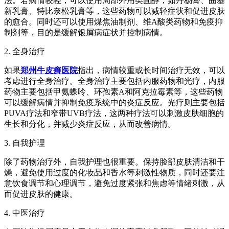
法。若病情较轻，可以使用局部外用类固醇，如丹杨膏、曲基
新乳膏、特比奈松乳膏等，这些药物可以减轻症状和促进皮肤
的愈合。同时还可以使用煤焦油制剂、维A酸类药物和免疫抑
制剂等，目的是缓解银屑病症状并控制病情。
2. 全身治疗
如果
郑州牛皮癣医院
指出，病情较重或长时间治疗无效，可以
考虑进行全身治疗。全身治疗主要包括内服药物和光疗，内服
药物主要包括甲氨蝶呤、环孢素A和阿克拉霉素等，这些药物
可以缓解病情并抑制免疫系统中的炎症反应。光疗则主要包括
PUVA疗法和窄带UVB疗法，这两种疗法可以刺激皮肤细胞的
生长和分化，并减少炎症反应，从而改善病情。
3. 自我护理
除了药物治疗外，自我护理也很重要。保持脸部皮肤清洁和干
燥，避免使用过度的化妆品和香水等刺激性物质，同时还要注
意饮食调节和心理调节，避免过度紧张和焦虑等情绪刺激，从
而促进皮肤的健康。
4. 中医治疗