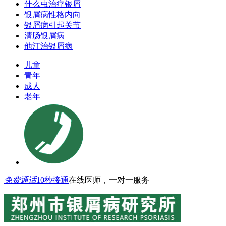
什么虫治疗银屑
银屑病性格内向
银屑病引起关节
清肠银屑病
他汀治银屑病
儿童
青年
成人
老年
免费通话
10秒接通
在线医师，一对一服务