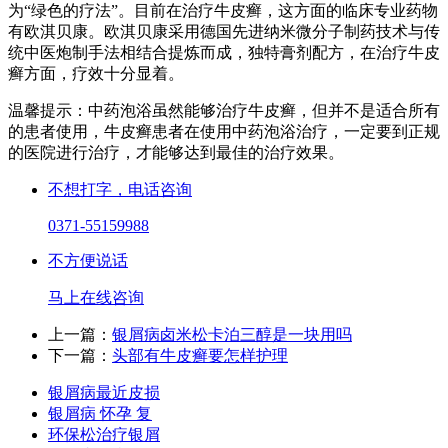
为“绿色的疗法”。目前在治疗牛皮癣，这方面的临床专业药物
有欧淇贝康。欧淇贝康采用德国先进纳米微分子制药技术与传
统中医炮制手法相结合提炼而成，独特膏剂配方，在治疗牛皮
癣方面，疗效十分显着。
温馨提示：中药泡浴虽然能够治疗牛皮癣，但并不是适合所有
的患者使用，牛皮癣患者在使用中药泡浴治疗，一定要到正规
的医院进行治疗，才能够达到最佳的治疗效果。
不想打字，电话咨询
0371-55159988
不方便说话
马上在线咨询
上一篇：
银屑病卤米松卡泊三醇是一块用吗
下一篇：
头部有牛皮癣要怎样护理
银屑病最近皮损
银屑病 怀孕 复
环保松治疗银屑