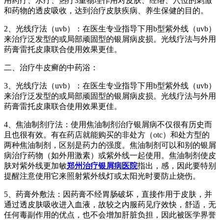
用药疗、水疗、热疗3重物理作用对皮肤、经络、穴位的刺激
和药物的透皮吸收，达到治疗皮肤疾病、养生保健的目的。
2、光线疗法（uvb）：在医生专业指导下用b型紫外线（uvb）
来治疗泛发型的或局部顽固型的银屑病皮损。光线疗法与外用
药膏雷托皮康联合使用效果更佳。
二、治疗牛皮癣的中药浴：
3、光线疗法（uvb）：在医生专业指导下用b型紫外线（uvb）
来治疗泛发型的或局部顽固型的银屑病皮损。光线疗法与外用
药膏雷托皮康联合使用效果更佳。
4、焦油制剂疗法：使用焦油制剂治疗银屑病不仅很有历史而
且也很有效。有在药店就能购买的非处方（otc）和处方型的
两种焦油制剂，区别是药力的强度。焦油制剂可以和别的银屑
病治疗药物（如外用激素）或紫外线一起使用。焦油制剂使皮
肤对紫外线更加敏
郑州治疗银屑病医院
指出，感，因此要特别
提醒注意使用它来照射紫外线灯或太阳光时要防止烧伤。
5、药膏外敷法：因药膏不经胃肠破坏，直接作用于皮肤，并
通过透皮肤吸收进入血液，故较之内服药见疗效快，舒适，无
任何毒副作用的优点，也不会增加肝脏负担，因此被医学界誉