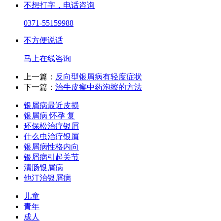
不想打字，电话咨询
0371-55159988
不方便说话
马上在线咨询
上一篇：
反向型银屑病有轻度症状
下一篇：
治牛皮癣中药泡擦的方法
银屑病最近皮损
银屑病 怀孕 复
环保松治疗银屑
什么虫治疗银屑
银屑病性格内向
银屑病引起关节
清肠银屑病
他汀治银屑病
儿童
青年
成人