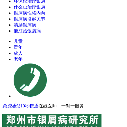
环保松治疗银屑
什么虫治疗银屑
银屑病性格内向
银屑病引起关节
清肠银屑病
他汀治银屑病
儿童
青年
成人
老年
免费通话
10秒接通
在线医师，一对一服务