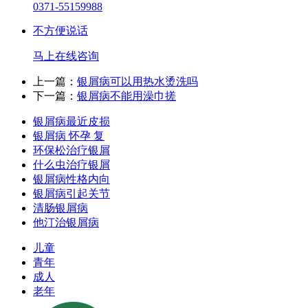
0371-55159988
不方便说话
马上在线咨询
上一篇：
银屑病可以用热水烫洗吗
下一篇：
银屑病不能用澡巾搓
银屑病最近皮损
银屑病 怀孕 复
环保松治疗银屑
什么虫治疗银屑
银屑病性格内向
银屑病引起关节
清肠银屑病
他汀治银屑病
儿童
青年
成人
老年