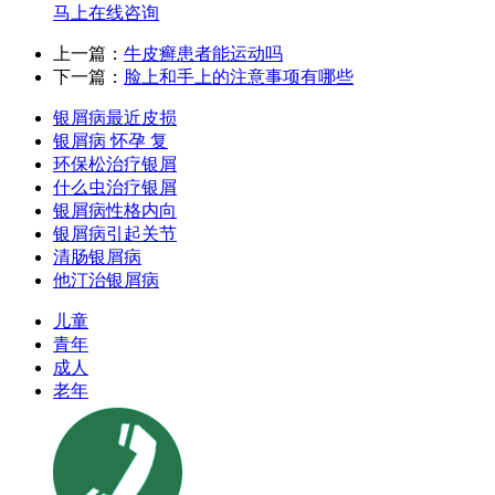
马上在线咨询
上一篇：
牛皮癣患者能运动吗
下一篇：
脸上和手上的注意事项有哪些
银屑病最近皮损
银屑病 怀孕 复
环保松治疗银屑
什么虫治疗银屑
银屑病性格内向
银屑病引起关节
清肠银屑病
他汀治银屑病
儿童
青年
成人
老年