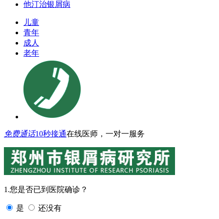
他汀治银屑病
儿童
青年
成人
老年
免费通话
10秒接通
在线医师，一对一服务
1.您是否已到医院确诊？
是
还没有