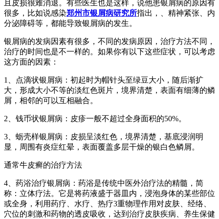
且皮损很难消退。有些医生也是这样，说他患银屑病的原因有
很多，比如说感染
郑州市银屑病研究所
指出，、精神紧张、内
分泌障碍等，都能导致银屑病的发生。
银屑病的发病因素有很多，不同的发病原因，治疗方法不同，
治疗的时间也是不一样的。如果你有以下这些症状，可以考虑
这方面的因素：
1、点滴状银屑病：初起时为帽针头至绿豆大小，随后渐扩
大，形成大小不等的淡红色斑片，境界清楚，表面有细薄的鳞
屑，相邻的可以互相融合。
2、钱币状银屑病：皮疹一般不超过全身面积的50%。
3、蛎壳样银屑病：皮损呈淡红色，境界清楚，基底浸润明
显，周围有炎症红晕，表面覆盖多层干燥的银白色鳞屑。
通常牛皮癣的治疗方法
4、药浴治疗银屑病：药浴是传统中医外治疗法的精髓，简
称：立体疗法。它是将药液盛于器皿内，浸泡身体的某些部位
或全身，利用药疗、水疗、热疗3重物理作用对皮肤、经络、
穴位的刺激和药物的透皮吸收，达到治疗皮肤疾病、养生保健