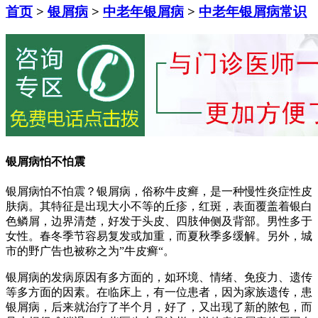
首页
>
银屑病
>
中老年银屑病
>
中老年银屑病常识
银屑病怕不怕震
银屑病怕不怕震？银屑病，俗称牛皮癣，是一种慢性炎症性皮
肤病。其特征是出现大小不等的丘疹，红斑，表面覆盖着银白
色鳞屑，边界清楚，好发于头皮、四肢伸侧及背部。男性多于
女性。春冬季节容易复发或加重，而夏秋季多缓解。另外，城
市的野广告也被称之为”牛皮癣“。
银屑病的发病原因有多方面的，如环境、情绪、免疫力、遗传
等多方面的因素。在临床上，有一位患者，因为家族遗传，患
银屑病，后来就治疗了半个月，好了，又出现了新的脓包，而