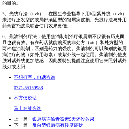
的目的。
5、光线疗法（uvb）：在医生专业指导下用b型紫外线（uvb）
来治疗泛发型的或局部顽固型的银屑病皮损。光线疗法与外用
药膏雷托皮康联合使用效果更佳。
6、焦油制剂疗法：使用焦油制剂治疗银屑病不仅很有历史而
且也很有效。有在药店就能购买的非处方（otc）和处方型的
两种焦油制剂，区别是药力的强度。焦油制剂可以和别的银屑
病治疗药物（如外用激素）或紫外线一起使用。焦油制剂使皮
肤对紫外线更加敏感，因此要特别提醒注意使用它来照射紫外
线灯或太阳
不想打字，电话咨询
0371-55159988
不方便说话
马上在线咨询
上一篇：
银屑病连输青霉素5天还没效果
下一篇：
反向型银屑病有轻度症状