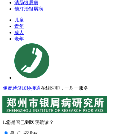
清肠银屑病
他汀治银屑病
儿童
青年
成人
老年
免费通话
10秒接通
在线医师，一对一服务
1.您是否已到医院确诊？
是
还没有