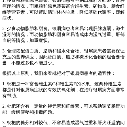
1. 多食粗粮和绿色蔬菜。银屑病患者容易出现肝火旺盛，红肿
瘙痒的情况，而粗粮和绿色蔬菜富含维生素、矿物质、膳食纤
维等营养素，可以帮助清理体内垃圾，降低基础代谢率，缓解
症状。
2. 少食动物脂肪和甜食。银屑病患者容易出现肝脾虚弱，滋生
湿毒的情况，而动物脂肪和甜食容易造成体内湿气过重、肝郁
血瘀等情况，加重症状。
3. 合理搭配蛋白质、脂肪和碳水化合物。银屑病患者需要保证
充足的营养供应，因此蛋白质、脂肪和碳水化合物的组合要恰
当，不能过多也不能过少。
根据以上原则，我们来看枇杷对于银屑病患者的适宜性：
1. 枇杷是一种富含维生素C和维生素E的水果。这两种维生素
都是针对银屑病症状的有效抗氧化剂，在治疗银屑病方面非常
有帮助。
2. 枇杷还含有一定量的钾元素和纤维素，可以帮助调节肠胃功
能，缓解便秘和排毒问题。
3. 枇杷的糖分相对较低，不容易造成湿气过重和肝火旺盛的问