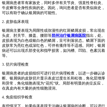
银屑病患者常有家族史，同时多伴有关节炎、强直性脊柱炎、
牛皮癣等全身性疾病的史。因此，询问患者是否有类似病史，
可以有助于确认银屑病的可能性。
2. 皮肤临床表现
银屑病主要表现为局限性或弥漫性的红斑鳞屑皮损，常出现在
头皮、肘关节、膝盖、腰部等
郑州治疗银屑病医院
指出，处。
皮损表现为白色或银白色的鳞屑，呈可剥落状态。鳞屑下面的
皮肤常为亮红色或深红色，可伴有瘙痒等不适感。同时，银屑
病还可以出现爪部变化和指甲损害，如沟槽、凹陷、色素沉着
等。
3. 切片病理检查
银屑病患者的皮损组织可进行切片病理检查，以进一步确认诊
断。银屑病的皮肤切片显示表皮过度生长和松弛，角化层增厚
和异常，角化细胞表现为“花托”状。局部有明显的炎症反应，
在真皮内有大量的炎性细胞浸润。
4. 免疫组织学检查
有些情况下，如果临床表现无法确认银屑病的诊断，可以进行