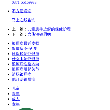
0371-55159988
不方便说话
马上在线咨询
上一篇：
儿童患牛皮癣的保健护理
下一篇：
念佛治银屑病
银屑病最近皮损
银屑病 怀孕 复
环保松治疗银屑
什么虫治疗银屑
银屑病性格内向
银屑病引起关节
清肠银屑病
他汀治银屑病
儿童
青年
成人
老年