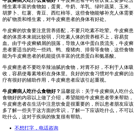
牛皮癣病人吃什么食物好？
牛皮癣患者平时在饮食上要多吃含
维生素丰富的食物如，蛋黄、牛奶、羊乳、绿叶蔬菜、玉米、
胡萝卜、红薯、青豆、西红柿等。这些食物能够补充人体需要
的矿物质和维生素，对牛皮癣患者的身体有好处。
牛皮癣的饮食要注意营养搭配，不要只吃素不吃荤。牛皮癣患
者的体质本来就比较弱，只吃素人体的营养根不上，容易贫
血。由于牛皮癣鳞屑的脱落，导致人体中蛋白质流失，牛皮癣
患者要适当的吃一些鸡、鸭、瘦猪肉、排骨等食物，这些食物
能为牛皮癣患者的机能提供丰富的优质蛋白和氨基酸。
牛皮癣患者不要吃辛辣油腻的食物，对胃不好，不利于人体吸
收，容易使毒素堆积在身体里。良好的饮食习惯对牛皮癣的治
疗有很好的辅助作用，牛皮癣患者应该引起重视。
牛皮癣病人吃什么食物好？
温馨提示：关于牛皮癣病人吃什么
食物好的内容以上做了介绍，希望能给牛皮癣患者带来帮助，
牛皮癣患者在生活中注意饮食是很重要的，所以患者朋友应该
多了解一些关于这方面的常识，了解一下应该吃什么，不可以
吃什么，这对于疾病的恢复很有帮助。
不想打字，电话咨询