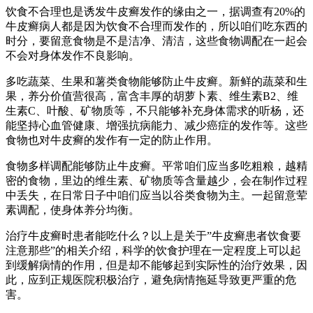
饮食不合理也是诱发牛皮癣发作的缘由之一，据调查有20%的
牛皮癣病人都是因为饮食不合理而发作的，所以咱们吃东西的
时分，要留意食物是不是洁净、清洁，这些食物调配在一起会
不会对身体发作不良影响。
多吃蔬菜、生果和薯类食物能够防止牛皮癣。新鲜的蔬菜和生
果，养分价值营很高，富含丰厚的胡萝卜素、维生素B2、维
生素C、叶酸、矿物质等，不只能够补充身体需求的听杨，还
能坚持心血管健康、增强抗病能力、减少癌症的发作等。这些
食物也对牛皮癣的发作有一定的防止作用。
食物多样调配能够防止牛皮癣。平常咱们应当多吃粗粮，越精
密的食物，里边的维生素、矿物质等含量越少，会在制作过程
中丢失，在日常日子中咱们应当以谷类食物为主。一起留意荤
素调配，使身体养分均衡。
治疗牛皮癣时患者能吃什么？以上是关于”牛皮癣患者饮食要
注意那些”的相关介绍，科学的饮食护理在一定程度上可以起
到缓解病情的作用，但是却不能够起到实际性的治疗效果，因
此，应到正规医院积极治疗，避免病情拖延导致更严重的危
害。