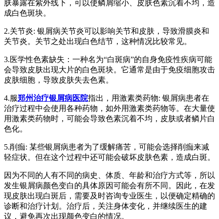
肤暴露在紫外线下，可以使鳞屑缩小、皮肤色素沉着不均，造
成白色斑块。
2.关节炎: 银屑病关节炎可以影响关节和皮肤，导致滑膜炎和
关节炎。关节之处出现白色结节，这种情况比较常见。
3.医学性色素缺失：一种名为“白斑病”的自身免疫性疾病可能
会导致皮肤出现大片的白色斑块。它通常是由于免疫细胞攻击
皮肤细胞，导致皮肤失去色素。
4.服
郑州治疗银屑病医院
指出，用激素类药物: 银屑病患者在
治疗过程中会使用各种药物，如外用激素类药物等。在大量使
用激素类药物时，可能会导致色素沉着不均，皮肤或者鳞片白
色化。
5.削痂: 某些银屑病患者为了缓解痛苦，可能会选择削痂来减
轻症状。但在这个过程中还可能会破坏皮肤色素，造成白斑。
因为不同的人有不同的病史、体质、年龄和治疗方式等，所以
发生银屑病颜色变白的具体原因可能会有所不同。因此，在发
现皮肤出现白斑后，需要及时咨询专业医生，以便确定精确的
诊断和治疗计划。治疗后，关注身体变化，并继续医生的建
议，避免再次出现颜色变白的情况。