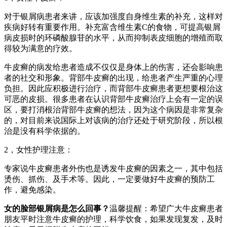
对于银屑病患者来讲，应该加强度自身维生素的补充，这样对
疾病好转有重要作用。补充富含维生素C的食物，可提高银屑
病皮损时的环磷酸腺苷的水平，从而抑制表皮细胞的增殖而取
得较为满意的疗效。
牛皮癣的病发给患者造成不仅仅是身体上的伤害，还会影响患
者的社交和形象。背部牛皮癣的出现，给患者产生严重的心理
负担。因此应积极进行治疗，而背部牛皮癣患者更想要根治这
可恶的皮损。很多患者在认识背部牛皮癣治疗上会有一定的误
区，要打消根治背部牛皮癣的想法，因为这个病因是非常复杂
的，对目前来说国际上对该病的治疗还处于研究阶段，所以根
治是没有科学依据的。
2，女性护理注意：
专家说牛皮癣患者外伤也是诱发牛皮癣的因素之一，其中包括
烫伤、抓伤、及手术等。因此，一定要做好牛皮癣的预防工
作，避免感染。
女的脸部银屑病是怎么回事？
温馨提醒：希望广大牛皮癣患者
朋友平时注意牛皮癣的护理，科学饮食，如果发现复发，及时